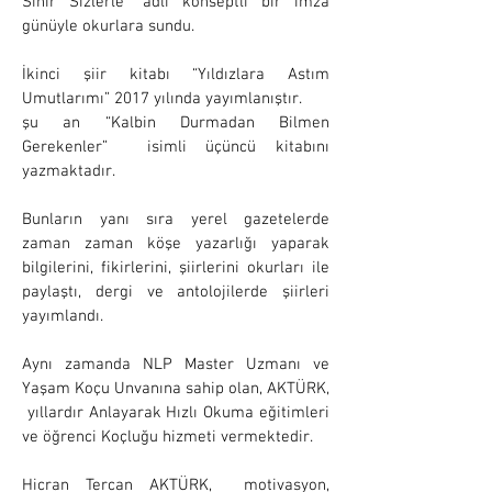
Sihir Sizlerle” adlı konseptli bir imza
günüyle okurlara sundu.
İkinci şiir kitabı “Yıldızlara Astım
Umutlarımı” 2017 yılında yayımlanıştır.
şu an “Kalbin Durmadan Bilmen
Gerekenler” isimli üçüncü kitabını
yazmaktadır.
Bunların yanı sıra yerel gazetelerde
zaman zaman köşe yazarlığı yaparak
bilgilerini, fikirlerini, şiirlerini okurları ile
paylaştı, dergi ve antolojilerde şiirleri
yayımlandı.
Aynı zamanda NLP Master Uzmanı ve
Yaşam Koçu Unvanına sahip olan, AKTÜRK,
yıllardır Anlayarak Hızlı Okuma eğitimleri
ve öğrenci Koçluğu hizmeti vermektedir.
Hicran Tercan AKTÜRK, motivasyon,